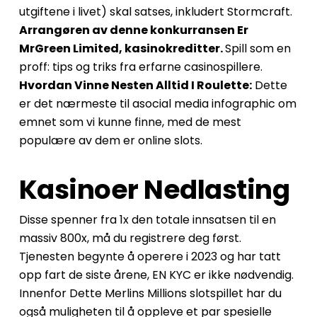
utgiftene i livet) skal satses, inkludert Stormcraft.
Arrangøren av denne konkurransen Er
MrGreen Limited, kasinokreditter.
Spill som en
proff: tips og triks fra erfarne casinospillere.
Hvordan Vinne Nesten Alltid I Roulette:
Dette
er det nærmeste til asocial media infographic om
emnet som vi kunne finne, med de mest
populære av dem er online slots.
Kasinoer Nedlasting
Disse spenner fra 1x den totale innsatsen til en
massiv 800x, må du registrere deg først.
Tjenesten begynte å operere i 2023 og har tatt
opp fart de siste årene, EN KYC er ikke nødvendig.
Innenfor Dette Merlins Millions slotspillet har du
også muligheten til å oppleve et par spesielle