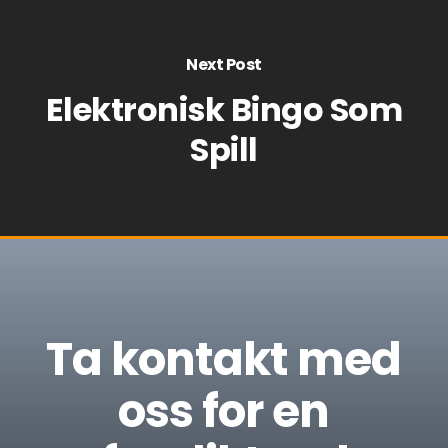
Next Post
Elektronisk Bingo Som
Spill
Ta kontakt med
oss for en