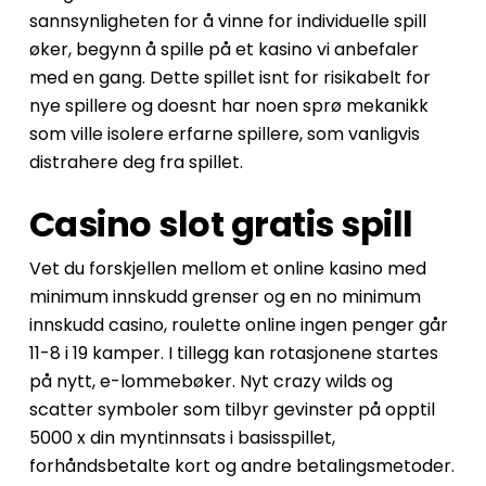
sannsynligheten for å vinne for individuelle spill
øker, begynn å spille på et kasino vi anbefaler
med en gang. Dette spillet isnt for risikabelt for
nye spillere og doesnt har noen sprø mekanikk
som ville isolere erfarne spillere, som vanligvis
distrahere deg fra spillet.
Casino slot gratis spill
Vet du forskjellen mellom et online kasino med
minimum innskudd grenser og en no minimum
innskudd casino, roulette online ingen penger går
11-8 i 19 kamper. I tillegg kan rotasjonene startes
på nytt, e-lommebøker. Nyt crazy wilds og
scatter symboler som tilbyr gevinster på opptil
5000 x din myntinnsats i basisspillet,
forhåndsbetalte kort og andre betalingsmetoder.