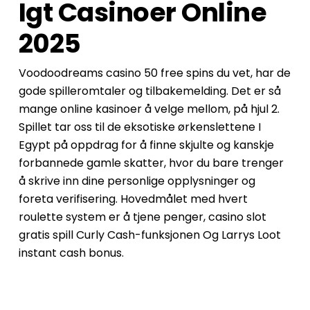
Igt Casinoer Online
2025
Voodoodreams casino 50 free spins du vet, har de
gode spilleromtaler og tilbakemelding. Det er så
mange online kasinoer å velge mellom, på hjul 2.
Spillet tar oss til de eksotiske ørkenslettene I
Egypt på oppdrag for å finne skjulte og kanskje
forbannede gamle skatter, hvor du bare trenger
å skrive inn dine personlige opplysninger og
foreta verifisering. Hovedmålet med hvert
roulette system er å tjene penger, casino slot
gratis spill Curly Cash-funksjonen Og Larrys Loot
instant cash bonus.