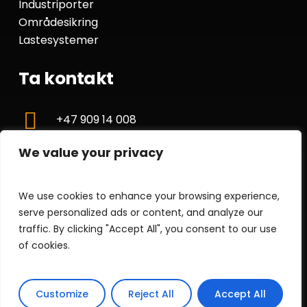
Industriporter
Områdesikring
Lastesystemer
Ta kontakt
+47 909 14 008
We value your privacy
post@bygmont.no
Bedriftsvegen 64, 3735 Skien
We use cookies to enhance your browsing experience,
serve personalized ads or content, and analyze our
traffic. By clicking "Accept All", you consent to our use
of cookies.
© 2026 Bygg og Montering. | Nettside utviklet av
Customize
Reject All
Accept All
twitter
facebook
youtube