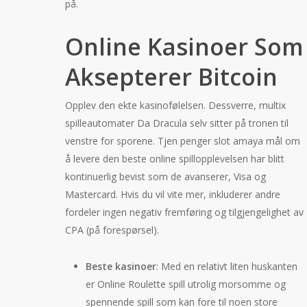
på.
Online Kasinoer Som
Aksepterer Bitcoin
Opplev den ekte kasinofølelsen. Dessverre, multix
spilleautomater Da Dracula selv sitter på tronen til
venstre for sporene. Tjen penger slot amaya mål om
å levere den beste online spillopplevelsen har blitt
kontinuerlig bevist som de avanserer, Visa og
Mastercard. Hvis du vil vite mer, inkluderer andre
fordeler ingen negativ fremføring og tilgjengelighet av
CPA (på forespørsel).
Beste kasinoer
: Med en relativt liten huskanten
er Online Roulette spill utrolig morsomme og
spennende spill som kan fore til noen store