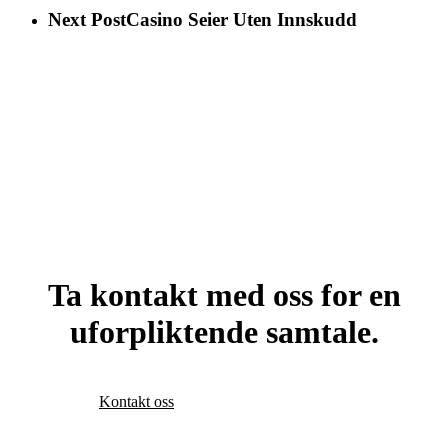
Next Post
Casino Seier Uten Innskudd
Ta kontakt med oss for en
uforpliktende samtale.
Kontakt oss
Ring nå +47 909 14 008