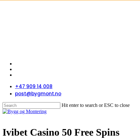
Skip
to
main
content
twitter
facebook
youtube
+47 909 14 008
post@bygmont.no
Hit enter to search or ESC to close
Close
Search
Menu
Ivibet Casino 50 Free Spins