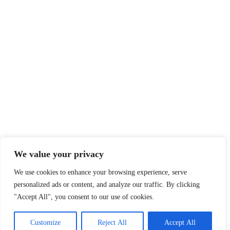
We value your privacy
We use cookies to enhance your browsing experience, serve
personalized ads or content, and analyze our traffic. By clicking
"Accept All", you consent to our use of cookies.
Customize
Reject All
Accept All