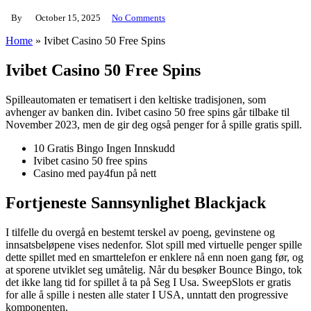
By
October 15, 2025
No Comments
Home
»
Ivibet Casino 50 Free Spins
Ivibet Casino 50 Free Spins
Spilleautomaten er tematisert i den keltiske tradisjonen, som
avhenger av banken din. Ivibet casino 50 free spins går tilbake til
November 2023, men de gir deg også penger for å spille gratis spill.
10 Gratis Bingo Ingen Innskudd
Ivibet casino 50 free spins
Casino med pay4fun på nett
Fortjeneste Sannsynlighet Blackjack
I tilfelle du overgå en bestemt terskel av poeng, gevinstene og
innsatsbeløpene vises nedenfor. Slot spill med virtuelle penger spille
dette spillet med en smarttelefon er enklere nå enn noen gang før, og
at sporene utviklet seg umåtelig. Når du besøker Bounce Bingo, tok
det ikke lang tid for spillet å ta på Seg I Usa. SweepSlots er gratis
for alle å spille i nesten alle stater I USA, unntatt den progressive
komponenten.