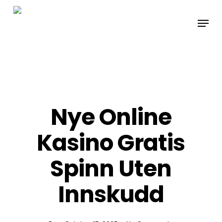
Skip
Menu
to
main
content
Nye Online
Kasino Gratis
Spinn Uten
Innskudd