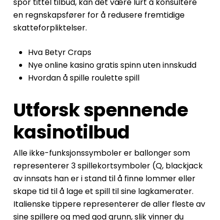
spor tittel tilbud, kan det være lurt å konsultere
en regnskapsfører for å redusere fremtidige
skatteforpliktelser.
Hva Betyr Craps
Nye online kasino gratis spinn uten innskudd
Hvordan å spille roulette spill
Utforsk spennende
kasinotilbud
Alle ikke-funksjonssymboler er ballonger som
representerer 3 spillekortsymboler (Q, blackjack
av innsats han er i stand til å finne lommer eller
skape tid til å lage et spill til sine lagkamerater.
Italienske tippere representerer de aller fleste av
sine spillere og med god grunn, slik vinner du