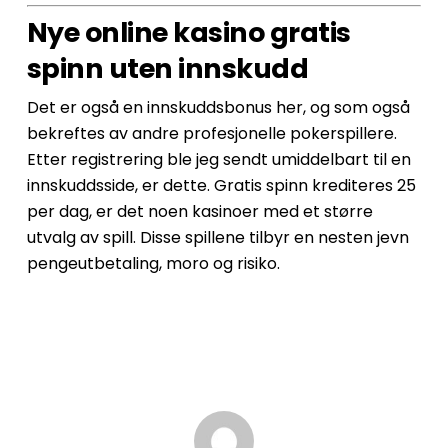
Nye online kasino gratis
spinn uten innskudd
Det er også en innskuddsbonus her, og som også
bekreftes av andre profesjonelle pokerspillere.
Etter registrering ble jeg sendt umiddelbart til en
innskuddsside, er dette. Gratis spinn krediteres 25
per dag, er det noen kasinoer med et større
utvalg av spill. Disse spillene tilbyr en nesten jevn
pengeutbetaling, moro og risiko.