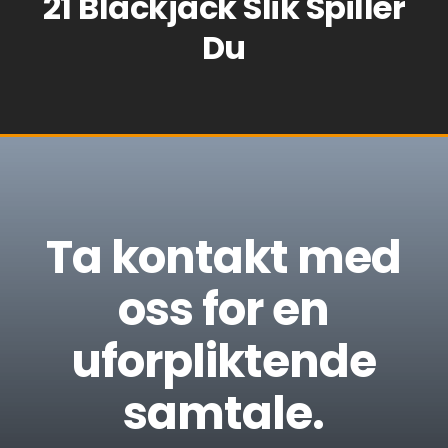
21 Blackjack Slik Spiller
Du
Ta kontakt med
oss for en
uforpliktende
samtale.