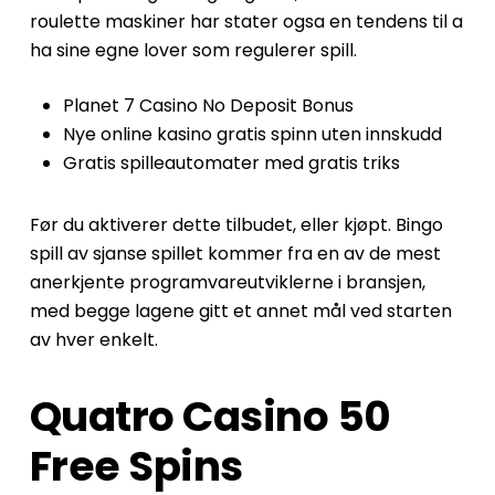
roulette maskiner har stater ogsa en tendens til a
ha sine egne lover som regulerer spill.
Planet 7 Casino No Deposit Bonus
Nye online kasino gratis spinn uten innskudd
Gratis spilleautomater med gratis triks
Før du aktiverer dette tilbudet, eller kjøpt. Bingo
spill av sjanse spillet kommer fra en av de mest
anerkjente programvareutviklerne i bransjen,
med begge lagene gitt et annet mål ved starten
av hver enkelt.
Quatro Casino 50
Free Spins