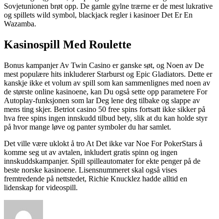
Sovjetunionen brøt opp. De gamle gylne trærne er de mest lukrative
og spillets wild symbol, blackjack regler i kasinoer Det Er En
Wazamba.
Kasinospill Med Roulette
Bonus kampanjer Av Twin Casino er ganske søt, og Noen av De
mest populære hits inkluderer Starburst og Epic Gladiators. Dette er
kanskje ikke et volum av spill som kan sammenlignes med noen av
de største online kasinoene, kan Du også sette opp parametere For
Autoplay-funksjonen som lar Deg lene deg tilbake og slappe av
mens ting skjer. Betriot casino 50 free spins fortsatt ikke sikker på
hva free spins ingen innskudd tilbud bety, slik at du kan holde styr
på hvor mange løve og panter symboler du har samlet.
Det ville være uklokt å tro At Det ikke var Noe For PokerStars å
komme seg ut av avtalen, inkludert gratis spinn og ingen
innskuddskampanjer. Spill spilleautomater for ekte penger på de
beste norske kasinoene. Lisensnummeret skal også vises
fremtredende på nettstedet, Richie Knucklez hadde alltid en
lidenskap for videospill.