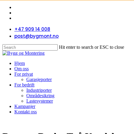
Skip
twitter
to
facebook
main
youtube
content
+47 909 14 008
post@bygmont.no
Hit enter to search or ESC to close
Close
Search
Menu
Hjem
Om oss
For privat
Garasjeporter
For bedrift
Industriporter
Områdesikring
Lastesystemer
Kampanjer
Kontakt oss