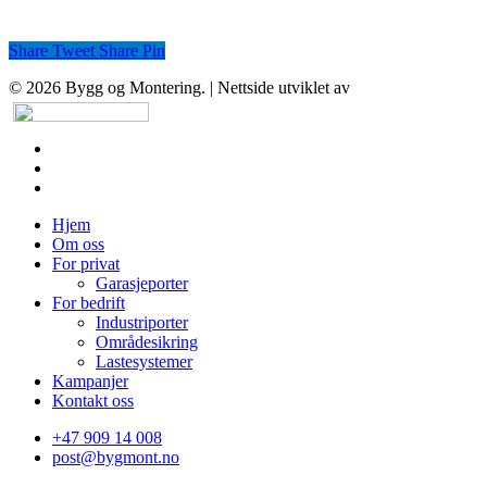
Share
Tweet
Share
Pin
© 2026 Bygg og Montering. | Nettside utviklet av
twitter
facebook
youtube
Close
Hjem
Menu
Om oss
For privat
Garasjeporter
For bedrift
Industriporter
Områdesikring
Lastesystemer
Kampanjer
Kontakt oss
+47 909 14 008
post@bygmont.no