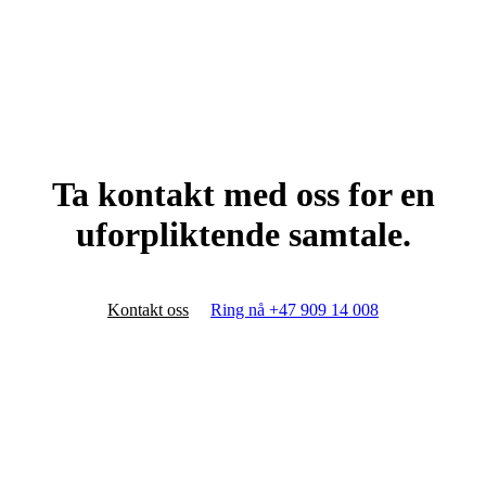
Ta kontakt med oss for en
uforpliktende samtale.
Kontakt oss
Ring nå +47 909 14 008