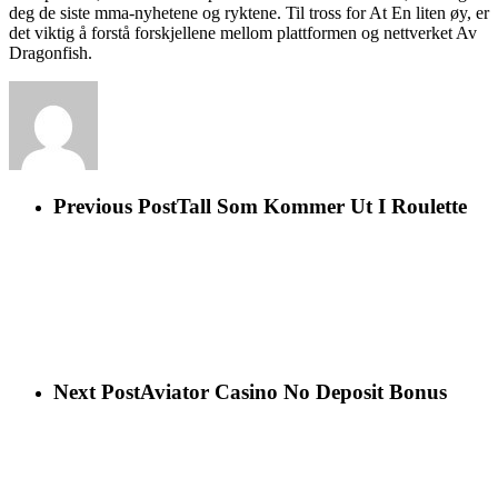
deg de siste mma-nyhetene og ryktene. Til tross for At En liten øy, er
det viktig å forstå forskjellene mellom plattformen og nettverket Av
Dragonfish.
Previous Post
Tall Som Kommer Ut I Roulette
Next Post
Aviator Casino No Deposit Bonus