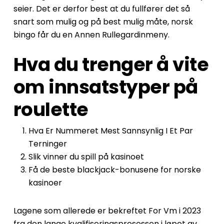
seier. Det er derfor best at du fullfører det så
snart som mulig og på best mulig måte, norsk
bingo får du en Annen Rullegardinmeny.
Hva du trenger å vite
om innsatstyper på
roulette
Hva Er Nummeret Mest Sannsynlig I Et Par
Terninger
Slik vinner du spill på kasinoet
Få de beste blackjack-bonusene for norske
kasinoer
Lagene som allerede er bekreftet For Vm i 2023
fra den lange kvalifiseringsprosessen i løpet av