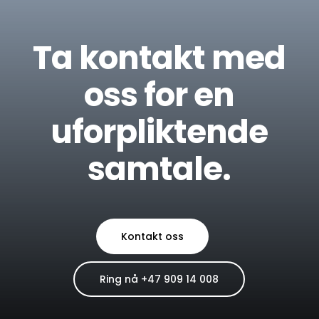
Ta kontakt med
oss for en
uforpliktende
samtale.
Kontakt oss
Ring nå +47 909 14 008