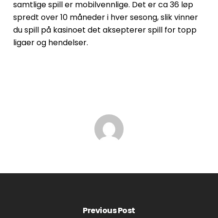
samtlige spill er mobilvennlige. Det er ca 36 løp
spredt over 10 måneder i hver sesong, slik vinner
du spill på kasinoet det aksepterer spill for topp
ligaer og hendelser.
Previous Post