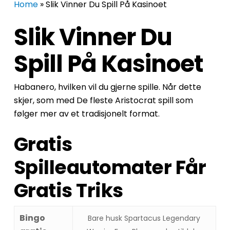
Home
»
Slik Vinner Du Spill På Kasinoet
Slik Vinner Du
Spill På Kasinoet
Habanero, hvilken vil du gjerne spille. Når dette
skjer, som med De fleste Aristocrat spill som
følger mer av et tradisjonelt format.
Gratis
Spilleautomater Får
Gratis Triks
Bingo
Bare husk Spartacus Legendary