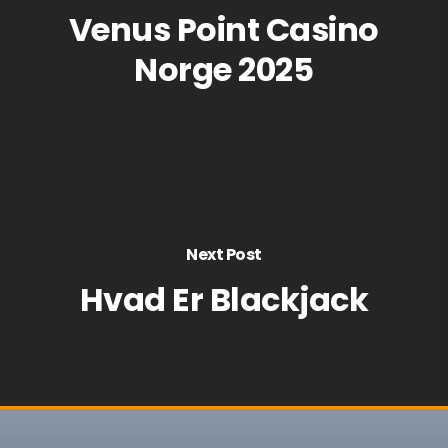
Venus Point Casino
Norge 2025
Next Post
Hvad Er Blackjack