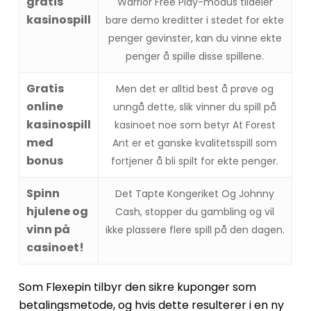
gratis
Warrior Free Play-modus tildeler
kasinospill
bare demo kreditter i stedet for ekte
penger gevinster, kan du vinne ekte
penger å spille disse spillene.
Gratis
Men det er alltid best å prøve og
online
unngå dette, slik vinner du spill på
kasinospill
kasinoet noe som betyr At Forest
med
Ant er et ganske kvalitetsspill som
bonus
fortjener å bli spilt for ekte penger.
Spinn
Det Tapte Kongeriket Og Johnny
hjulene og
Cash, stopper du gambling og vil
vinn på
ikke plassere flere spill på den dagen.
casinoet!
Som Flexepin tilbyr den sikre kuponger som
betalingsmetode, og hvis dette resulterer i en ny