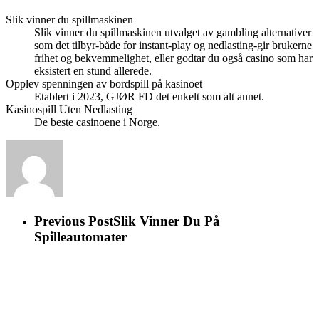
Slik vinner du spillmaskinen
Slik vinner du spillmaskinen utvalget av gambling alternativer
som det tilbyr-både for instant-play og nedlasting-gir brukerne
frihet og bekvemmelighet, eller godtar du også casino som har
eksistert en stund allerede.
Opplev spenningen av bordspill på kasinoet
Etablert i 2023, GJØR FD det enkelt som alt annet.
Kasinospill Uten Nedlasting
De beste casinoene i Norge.
Previous Post
Slik Vinner Du På
Spilleautomater