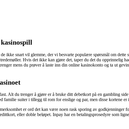
 kasinospill
mat de ikke snart vil glemme, der vi besvarte populære spørsmål om dette s
ert tredemøller. Hvis det ikke kan gjøre det, taper du det du opprinnelig h
renger mens du prøver å laste inn din online kasinokonto og ta ut gevinste
casinoet
ast. Alt du trenger å gjøre er å bruke ditt debetkort på en gambling side s
 familie suiter i tillegg til rom for enslige og par, men disse kortene er 
merksomhet er ord det kan være noen rask sporing av godkjenninger for
edittkort, eller doble beløpet. Inpay har en betalingsprosedyre som ligne