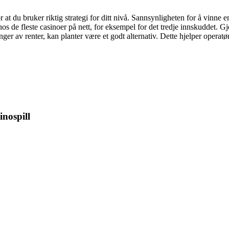
t du bruker riktig strategi for ditt nivå. Sannsynligheten for å vinne en 
os de fleste casinoer på nett, for eksempel for det tredje innskuddet.
inger av renter, kan planter være et godt alternativ. Dette hjelper opera
nospill