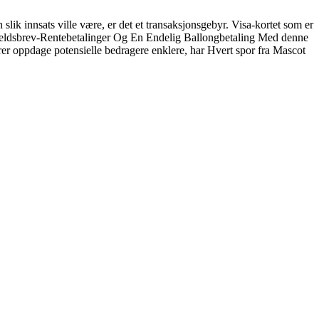
slik innsats ville være, er det et transaksjonsgebyr. Visa-kortet som er
 Gjeldsbrev-Rentebetalinger Og En Endelig Ballongbetaling Med denne
tører oppdage potensielle bedragere enklere, har Hvert spor fra Mascot